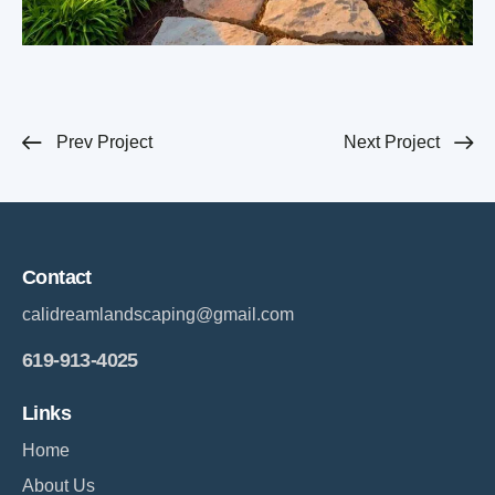
Prev Project
Next Project
Contact
calidreamlandscaping@gmail.com
619-913-4025
Links
Home
About Us