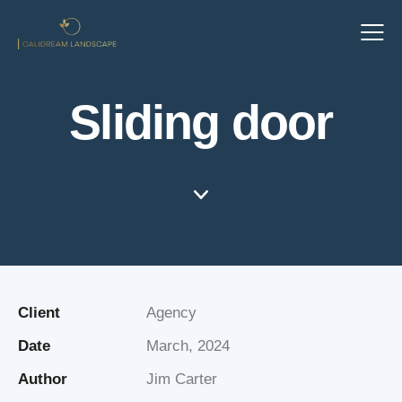
Sliding door
Client
Agency
Date
March, 2024
Author
Jim Carter