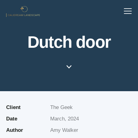
Dutch door
Client
The Geek
Date
March, 2024
Author
Amy Walker