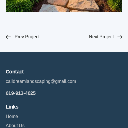
Prev Project
Next Project
Contact
calidreamlandscaping@gmail.com
619-913-4025
Links
Home
About Us